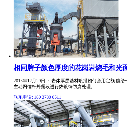
相同牌子颜色厚度的花岗岩烧毛和光面哪
2013年12月29日 · 岩体厚层基材喷播如何套用定额 
主动网锚杆外露段进行热镀锌防腐处理。
联系电话: 180 3780 8511