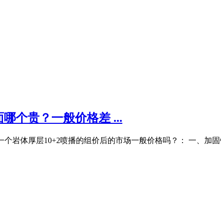
个贵？一般价格差 ...
能给一个岩体厚层10+2喷播的组价后的市场一般价格吗？： 一、加固