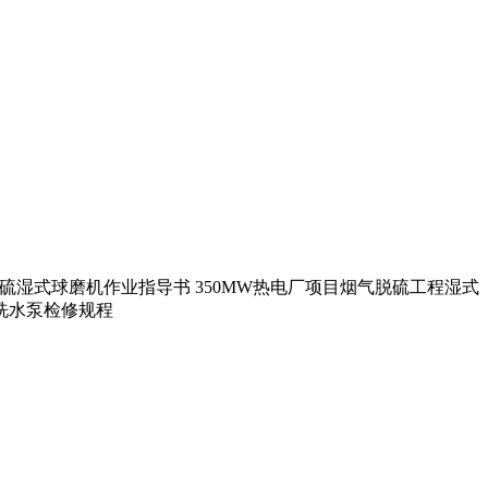
]脱硫湿式球磨机作业指导书 350MW热电厂项目烟气脱硫工程湿式
冲洗水泵检修规程