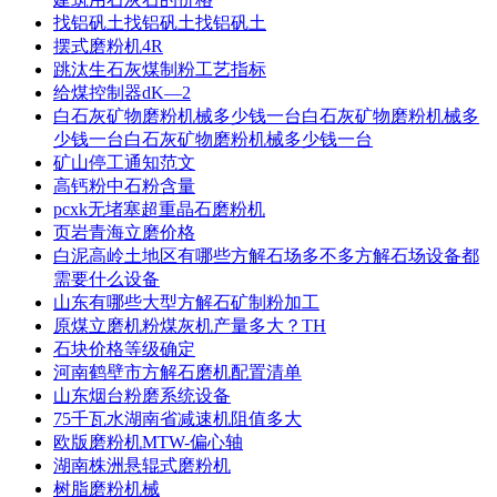
找铝矾土找铝矾土找铝矾土
摆式磨粉机4R
跳汰生石灰煤制粉工艺指标
给煤控制器dK—2
白石灰矿物磨粉机械多少钱一台白石灰矿物磨粉机械多
少钱一台白石灰矿物磨粉机械多少钱一台
矿山停工通知范文
高钙粉中石粉含量
pcxk无堵塞超重晶石磨粉机
页岩青海立磨价格
白泥高岭土地区有哪些方解石场多不多方解石场设备都
需要什么设备
山东有哪些大型方解石矿制粉加工
原煤立磨机粉煤灰机产量多大？TH
石块价格等级确定
河南鹤壁市方解石磨机配置清单
山东烟台粉磨系统设备
75千瓦水湖南省减速机阻值多大
欧版磨粉机MTW-偏心轴
湖南株洲悬辊式磨粉机
树脂磨粉机械