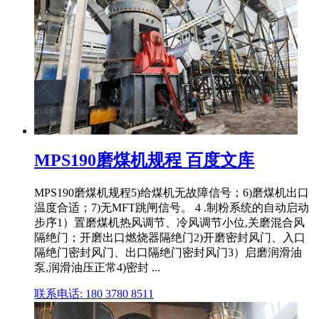
MPS190磨煤机规程 百度文库
MPS190磨煤机规程5)给煤机无故障信号；6)磨煤机出口
温度合适；7)无MFT跳闸信号。 4 .制粉系统的自动启动
步序1）置磨煤机热风调节、冷风调节小位,关磨混合风
隔绝门；开磨出口燃烧器隔绝门2)开磨密封风门、入口
隔绝门密封风门、出口隔绝门密封风门3）启磨润滑油
泵,润滑油压正常4)密封 ...
联系电话: 180 3780 8511