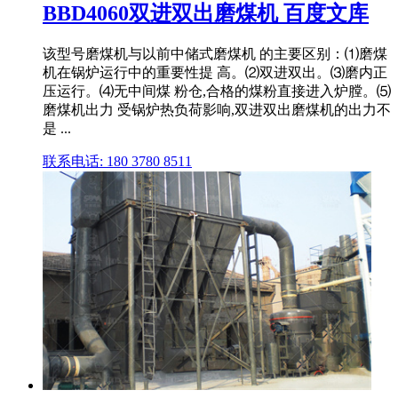
BBD4060双进双出磨煤机 百度文库
该型号磨煤机与以前中储式磨煤机 的主要区别：⑴磨煤
机在锅炉运行中的重要性提 高。⑵双进双出。⑶磨内正
压运行。⑷无中间煤 粉仓,合格的煤粉直接进入炉膛。⑸
磨煤机出力 受锅炉热负荷影响,双进双出磨煤机的出力不
是 ...
联系电话: 180 3780 8511