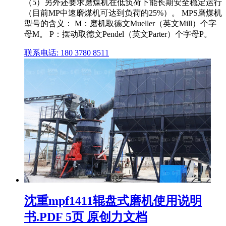
（5）另外还要求磨煤机在低负荷下能长期安全稳定运行
（目前MP中速磨煤机可达到负荷的25%）。 MPS磨煤机
型号的含义： M：磨机取德文Mueller（英文Mill）个字
母M。 P：摆动取德文Pendel（英文Parter）个字母P。
联系电话: 180 3780 8511
沈重mpf1411辊盘式磨机使用说明
书.PDF 5页 原创力文档