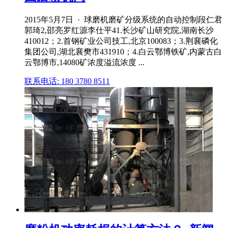
2015年5月7日 · 球磨机磨矿分级系统的自动控制段仁君
郭琦2,邵亮罗红源李仕平41.长沙矿山研究院,湖南长沙
410012；2.首钢矿业公司技工,北京100083；3.荆襄磷化
集团公司,湖北襄樊市431910；4.白云鄂博铁矿,内蒙古白
云鄂博市,14080矿浓度溢流浓度 ...
联系电话: 180 3780 8511