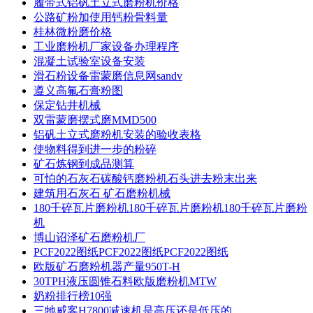
履带式铝矾土立式磨粉机价格
公路矿粉加使用钙粉骨料量
桂林微粉磨价格
工业磨粉机厂家设备办理程序
混凝土试验室设备安装
滑石粉设备雷蒙磨信息网sandv
遵义高氟石膏粉图
保定钻井机械
双雷蒙磨摆式磨MMD500
铝矾土立式磨粉机安装的验收表格
使物料得到进一步的粉碎
矿石炼钢到成品测算
可怕的石灰石碳酸钙磨粉机石头进去粉末出来
建筑用石灰石 矿石磨粉机械
180千碎瓦片磨粉机180千碎瓦片磨粉机180千碎瓦片磨粉
机
博山诏泽矿石磨粉机厂
PCF2022图纸PCF2022图纸PCF2022图纸
欧版矿石磨粉机器产量950T-H
30TPH液压圆锥石料欧版磨粉机MTW
奶粉排行榜10强
三牠威客H7800减速机是高压还是低压的